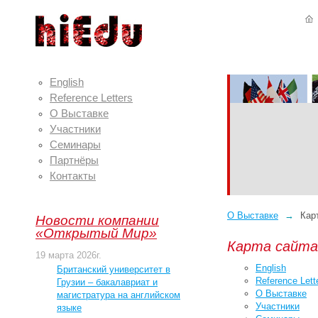
English
Reference Letters
О Выставке
Участники
Семинары
Партнёры
Контакты
О Выставке
→
Карт
Новости компании
«Открытый Мир»
Карта сайта
19 марта 2026г.
English
Британский университет в
Reference Lett
Грузии – бакалавриат и
О Выставке
магистратура на английском
Участники
языке